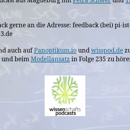
dcast aus Magdeburg mit
Petra Schwer
und
T
ck gerne an die Adresse: feedback (bei) pi-ist
3.de
nd auch auf
Panoptikum.io
und
wisspod.de
z
n und beim
Modellansatz
in Folge 235 zu höre