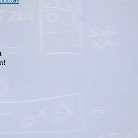
homas
-
u
n!