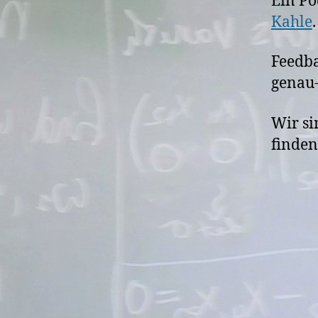
Ein Po
Kahle
.
Feedba
genau-
Wir si
finde