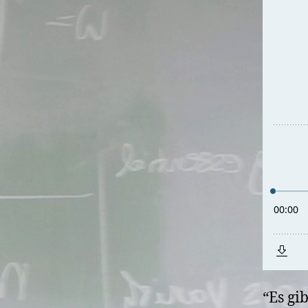
“Es gi