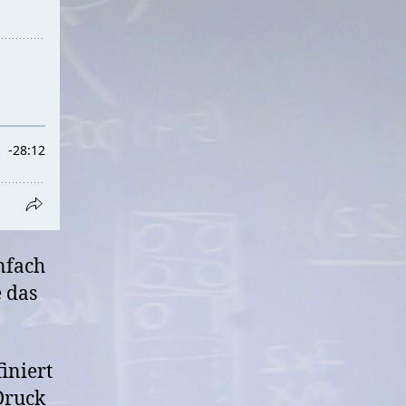
nfach
 das
iniert
Druck