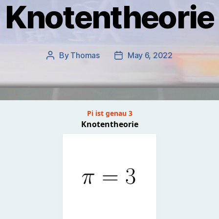
Knotentheorie
By
Thomas
May 6, 2022
Post
Post
author
date