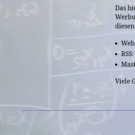
Das hi
Werbun
diesen
Web
RSS:
Mas
Viele 