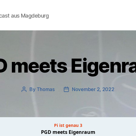
dcast aus Magdeburg
 meets Eigen
By
Thomas
November 2, 2022
Post
Post
author
date