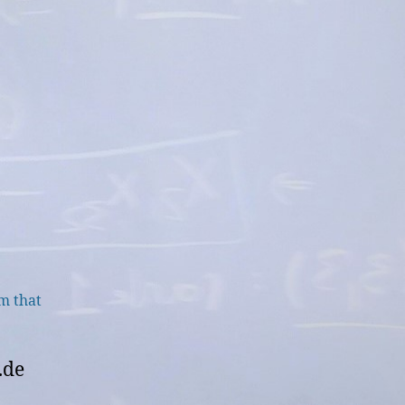
m that
.de