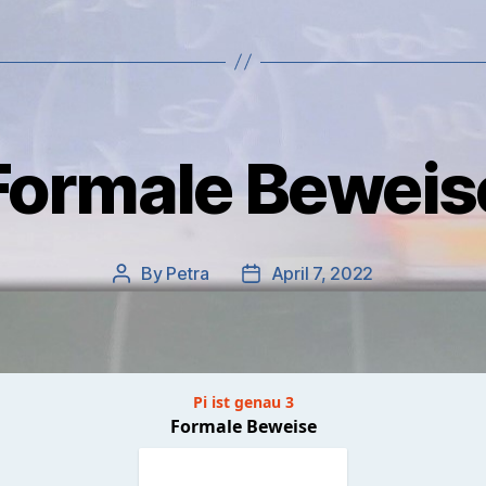
Formale Beweis
By
Petra
April 7, 2022
Post
Post
author
date