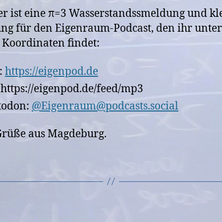
er ist eine π=3 Wasserstandssmeldung und kl
g für den Eigenraum-Podcast, den ihr unter
 Koordinaten findet:
:
https://eigenpod.de
 https://eigenpod.de/feed/mp3
todon:
@Eigenraum@podcasts.social
Grüße aus Magdeburg.