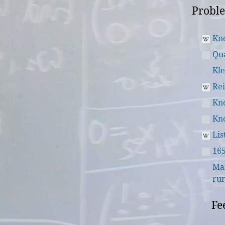
Proble
Kno
Qu
Kle
Re
Kno
Kn
Lis
165
Mar
run
Fe