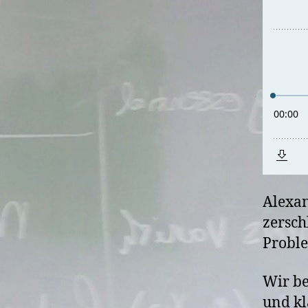
Alexan
zersch
Proble
Wir be
und kl