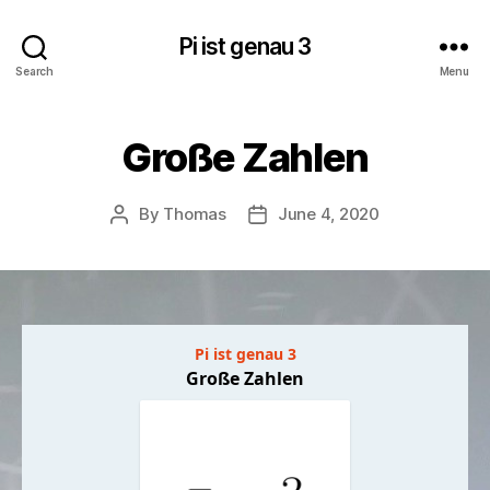
Pi ist genau 3
Search
Menu
Große Zahlen
By
Thomas
June 4, 2020
Post
Post
author
date