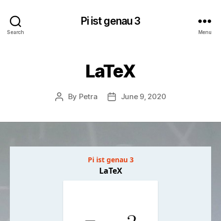
Pi ist genau 3
Search
Menu
LaTeX
By
Petra
June 9, 2020
Post
Post
author
date