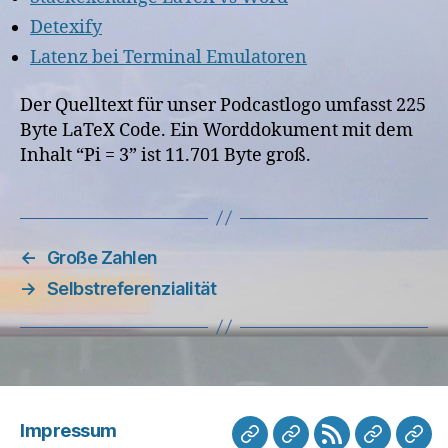
Detexify
Latenz bei Terminal Emulatoren
Der Quelltext für unser Podcastlogo umfasst 225
Byte LaTeX Code. Ein Worddokument mit dem
Inhalt “Pi = 3” ist 11.701 Byte groß.
←
Große Zahlen
→
Selbstreferenzialität
Impressum
Mastodon
Mastodon
Mail
WissPod
Pan