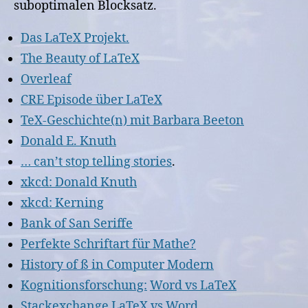
suboptimalen Blocksatz.
Das LaTeX Projekt.
The Beauty of LaTeX
Overleaf
CRE Episode über LaTeX
TeX-Geschichte(n) mit Barbara Beeton
Donald E. Knuth
… can’t stop telling stories
.
xkcd: Donald Knuth
xkcd: Kerning
Bank of San Seriffe
Perfekte Schriftart für Mathe?
History of ß in Computer Modern
Kognitionsforschung:
Word vs LaTeX
Stackexchange LaTeX vs Word