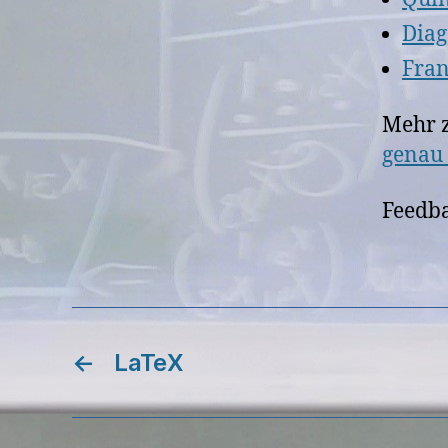
Dia
Fran
Mehr z
genau 
Feedba
←
LaTeX