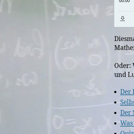
Diesma
Mathem
Oder: 
und L
Der 
Selb
Der
Was 
Quin