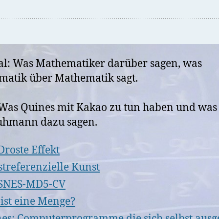
l: Was Mathematiker darüber sagen, was
atik über Mathematik sagt.
Was Quines mit Kakao zu tun haben und was
uhmann dazu sagen.
Droste Effekt
streferenzielle Kunst
 SNES-MD5-CV
ist eine Menge?
es: Computerprogramme die sich selbst aus