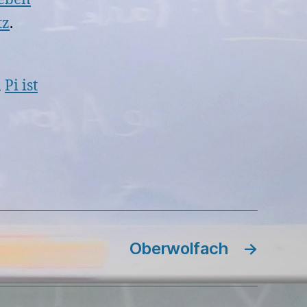
tz
.
n
Pi ist
Oberwolfach
→