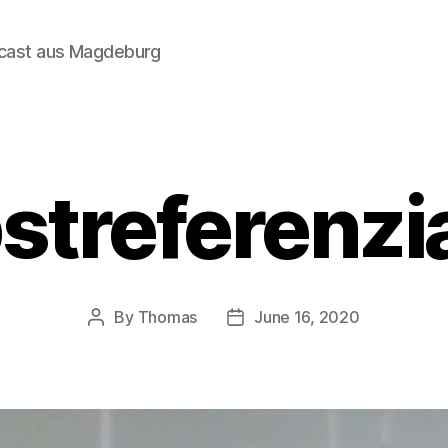
dcast aus Magdeburg
streferenzia
By
Thomas
June 16, 2020
Post
Post
author
date