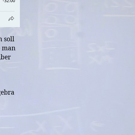
 soll
ie man
über
gebra