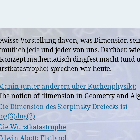
ewisse Vorstellung davon, was Dimension sein
rmutlich jede und jeder von uns. Darüber, w
 Konzept mathematisch dingfest macht (und 
rstkatastrophe) sprechen wir heute.
Manin (unter anderem über Küchenphysik):
The notion of dimension in Geometry and Al
Die Dimension des Sierpinsky Dreiecks ist
log(3)/log(2)
Die Wurstkatastrophe
Edwin Abott: Flatland