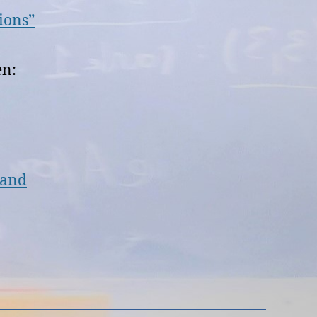
ions”
en:
 and