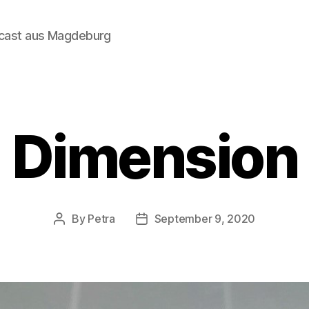
dcast aus Magdeburg
Dimension
By
Petra
September 9, 2020
Post
Post
author
date