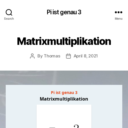
Pi ist genau 3
Search
Menu
Matrixmultiplikation
By
Thomas
April 8, 2021
Post
Post
author
date