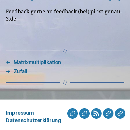
Feedback gerne an feedback (bei) pi-ist-genau-
3.de
←
Matrixmultiplikation
→
Zufall
Impressum
Mastodon
Mastodon
Mail
WissPod
Pan
Datenschutzerklärung
TK
PS