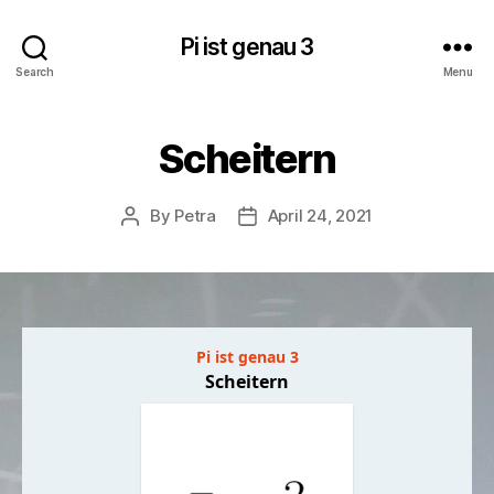
Pi ist genau 3
Search
Menu
Scheitern
By
Petra
April 24, 2021
Post
Post
author
date