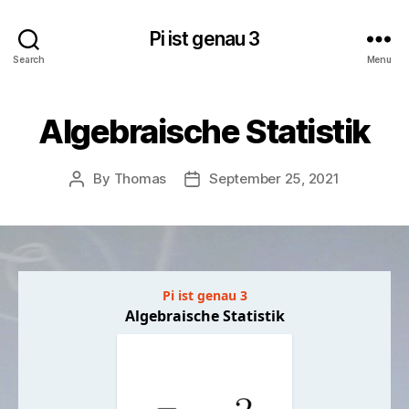
Pi ist genau 3
Search
Menu
Algebraische Statistik
By
Thomas
September 25, 2021
Post
Post
author
date