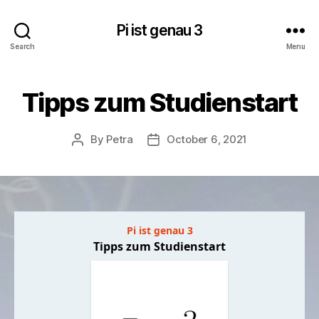
Pi ist genau 3
Search
Menu
Tipps zum Studienstart
By
Petra
October 6, 2021
Post
Post
author
date